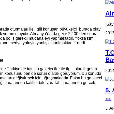
Alm
[Say
arada oturmaları ile ilgili konuşan büyükelçi “burada olay
2013
ık verme olayıdır. Almanya’da da gece 22.00’den sonra
nda polis gerekli müdahaleyi yapmaktadır. Yoksa kimi
 konu medya yoluyla yanlış aktarılmaktadır” dedi
T.
Ba
ar
e Türkiye’de tutuklu gazeteciler ile ilgili olarak gelen
2014
aları konusunu ben de sorun olarak görüyorum. Bu konuda
asaları değiştirmek için uğraşmaktadır. Fakat bu gazeteci
il, aralarında katiller bile var. Tabii aralarında gerçek
5.
...
5. A