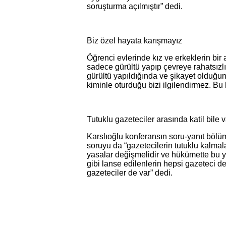
soruşturma açılmıştır” dedi.
Biz özel hayata karışmayız
Öğrenci evlerinde kız ve erkeklerin bir 
sadece gürültü yapıp çevreye rahatsızl
gürültü yapıldığında ve şikayet olduğu
kiminle oturduğu bizi ilgilendirmez. Bu
Tutuklu gazeteciler arasında katil bile v
Karslıoğlu konferansın soru-yanıt bölümd
soruyu da “gazetecilerin tutuklu kalm
yasalar değişmelidir ve hükümette bu y
gibi lanse edilenlerin hepsi gazeteci değ
gazeteciler de var” dedi.