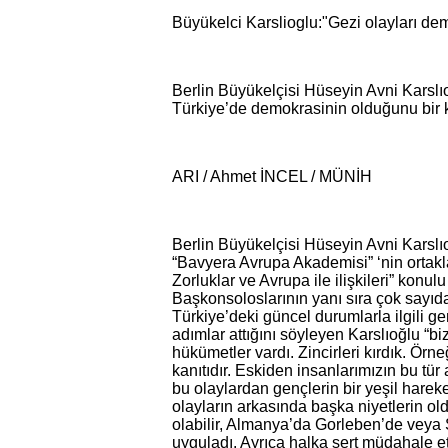
Büyükelci Karslioglu:"Gezi olayları dem
Berlin Büyükelçisi Hüseyin Avni Karslıo
Türkiye’de demokrasinin olduğunu bir ka
ARI / Ahmet İNCEL / MÜNİH
Berlin Büyükelçisi Hüseyin Avni Karsl
“Bavyera Avrupa Akademisi” ‘nin ortakla
Zorluklar ve Avrupa ile ilişkileri” kon
Başkonsoloslarının yanı sıra çok sayı
Türkiye’deki güncel durumlarla ilgili g
adımlar attığını söyleyen Karslıoğlu “biz
hükümetler vardı. Zincirleri kırdık. Örn
kanıtıdır. Eskiden insanlarımızın bu tü
bu olaylardan gençlerin bir yeşil hare
olayların arkasında başka niyetlerin old
olabilir, Almanya’da Gorleben’de veya S
uyguladı. Ayrıca halka sert müdahale et