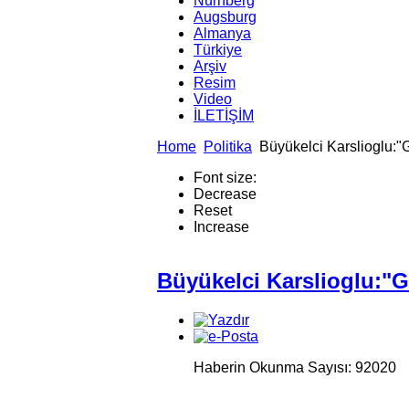
Nürnberg
Augsburg
Almanya
Türkiye
Arşiv
Resim
Video
İLETİŞİM
Home
Politika
Büyükelci Karslioglu:"G
Font size:
Decrease
Reset
Increase
Büyükelci Karslioglu:"Ge
Haberin Okunma Sayısı: 92020