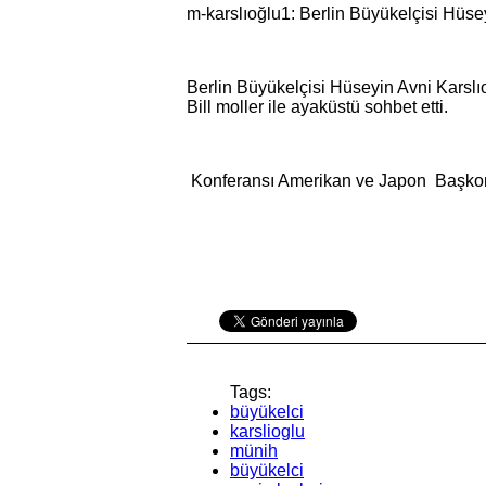
m-karslıoğlu1: Berlin Büyükelçisi Hüsey
Berlin Büyükelçisi Hüseyin Avni Kars
Bill moller ile ayaküstü sohbet etti.
Konferansı Amerikan ve Japon Başkonso
Tags:
büyükelci
karslioglu
münih
büyükelci