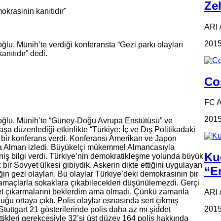
Zeh
okrasinin kanıtıdır"
ARI /
2015
ğlu, Münih’te verdiği konferansta “Gezi parkı olayları
nıtıdır” dedi.
Coş
FC 
2015
ıoğlu, Münih’te “Güney-Doğu Avrupa Enstütüsü” ve
şa düzenlediği etkinlikte “Türkiye: İç ve Dış Politikadaki
ulu bir konferans verdi. Konferansı Amerikan ve Japon
da Alman izledi. Büyükelçi mükemmel Almancasıyla
Ku
eniş bilgi verdi. Türkiye’nin demokratikleşme yolunda büyük
 bir Sovyet ülkesi gibiydik. Askerin dikte ettiğini uygulayan
“Em
eğin gezi olayları. Bu olaylar Türkiye’deki demokrasinin bir
r amaçlarla sokaklara çıkabilecekleri düşünülemezdi. Gerçi
ket çıkarmalarını beklerdim ama olmadı. Çünkü zamanla
ARI 
uğu ortaya çıktı. Polis olaylar esnasında sert çıkmış
2015
tuttgart 21 gösterilerinde polis daha az mı şiddet
tikleri gerekçesiyle 32’si üst düzey 164 polis hakkında