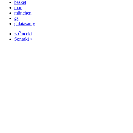
basket
mac
münchen
gs
galatasaray
< Önceki
Sonraki >