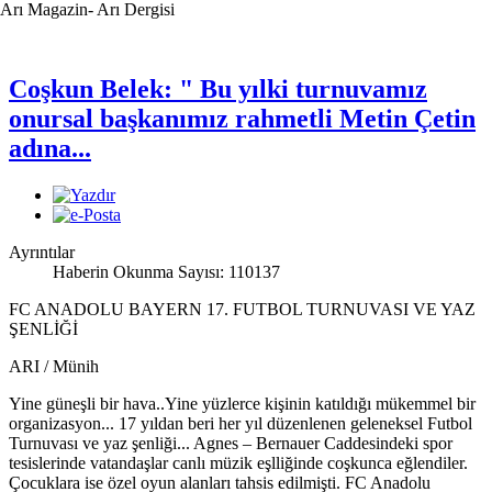
Arı Magazin- Arı Dergisi
Coşkun Belek: " Bu yılki turnuvamız
onursal başkanımız rahmetli Metin Çetin
adına...
Ayrıntılar
Haberin Okunma Sayısı: 110137
FC ANADOLU BAYERN 17. FUTBOL TURNUVASI VE YAZ
ŞENLİĞİ
ARI
/ Münih
Yine güneşli bir hava..Yine yüzlerce kişinin katıldığı mükemmel bir
organizasyon... 17 yıldan beri her yıl düzenlenen geleneksel Futbol
Turnuvası ve yaz şenliği... Agnes – Bernauer Caddesindeki spor
tesislerinde vatandaşlar canlı müzik eşlliğinde coşkunca eğlendiler.
Çocuklara ise özel oyun alanları tahsis edilmişti. FC Anadolu